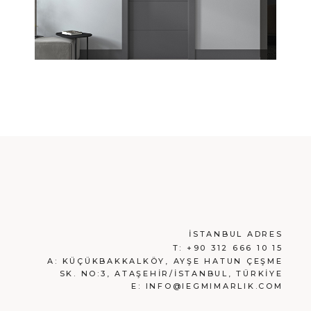
İSTANBUL ADRES
T:
+90 312 666 10 15
A:
KÜÇÜKBAKKALKÖY, AYŞE HATUN ÇEŞME
SK. NO:3, ATAŞEHİR/İSTANBUL, TÜRKİYE
E:
INFO@IEGMIMARLIK.COM