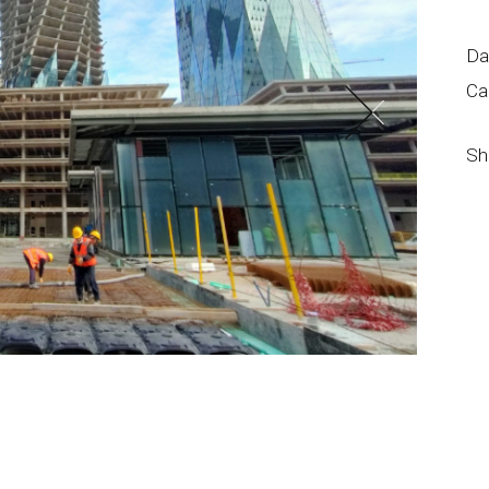
Da
Ca
Sh