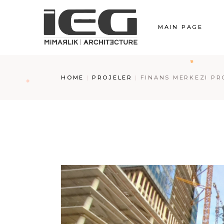
Skip
to
the
MAIN PAGE
content
HOME
PROJELER
FINANS MERKEZI PRO