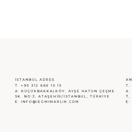
İSTANBUL ADRES
AN
T:
+90 312 666 10 15
T:
A:
KÜÇÜKBAKKALKÖY, AYŞE HATUN ÇEŞME
A
SK. NO:3, ATAŞEHİR/İSTANBUL, TÜRKİYE
7,
E:
INFO@IEGMIMARLIK.COM
E: