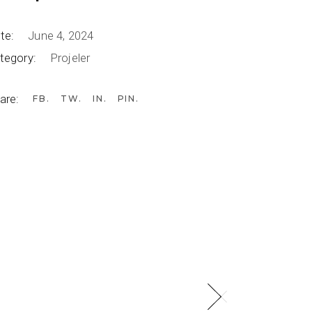
te:
June 4, 2024
tegory:
Projeler
are:
FB
TW
IN
PIN