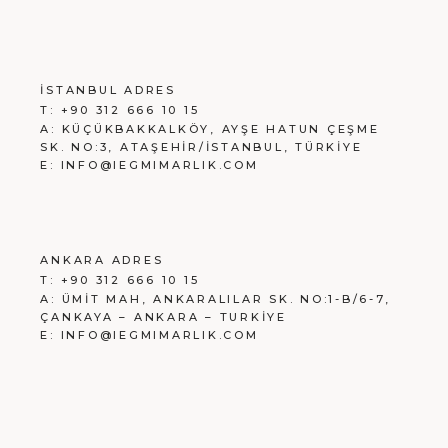
İSTANBUL ADRES
T:
+90 312 666 10 15
A:
KÜÇÜKBAKKALKÖY, AYŞE HATUN ÇEŞME
SK. NO:3, ATAŞEHİR/İSTANBUL, TÜRKİYE
E:
INFO@IEGMIMARLIK.COM
ANKARA ADRES
T:
+90 312 666 10 15
A:
ÜMİT MAH, ANKARALILAR SK. NO:1-B/6-7,
ÇANKAYA – ANKARA – TURKİYE
E:
INFO@IEGMIMARLIK.COM