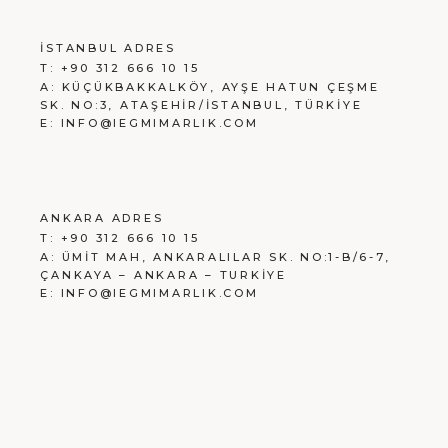
İSTANBUL ADRES
T:
+90 312 666 10 15
A:
KÜÇÜKBAKKALKÖY, AYŞE HATUN ÇEŞME
SK. NO:3, ATAŞEHİR/İSTANBUL, TÜRKİYE
E:
INFO@IEGMIMARLIK.COM
ANKARA ADRES
T:
+90 312 666 10 15
A:
ÜMİT MAH, ANKARALILAR SK. NO:1-B/6-7,
ÇANKAYA – ANKARA – TURKİYE
E:
INFO@IEGMIMARLIK.COM