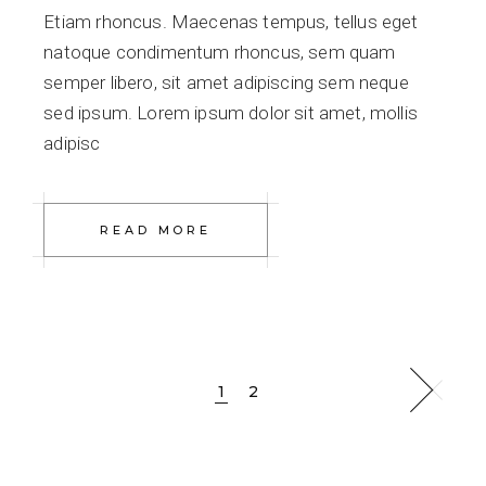
Etiam rhoncus. Maecenas tempus, tellus eget
natoque condimentum rhoncus, sem quam
semper libero, sit amet adipiscing sem neque
sed ipsum. Lorem ipsum dolor sit amet, mollis
adipisc
READ MORE
Yazı
1
2
sayfalaması