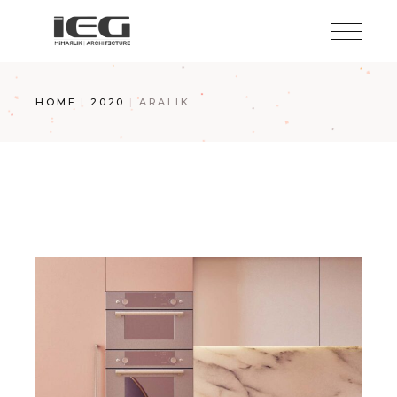
Skip
to
the
content
HOME
2020
ARALIK