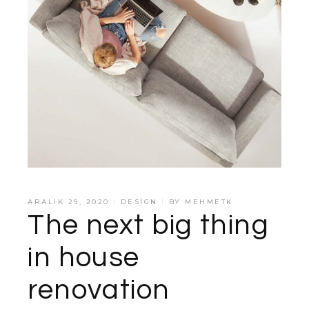
ARALIK 29, 2020
DESIGN
BY
MEHMETK
The next big thing
in house
renovation